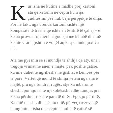
K
ur isha në kutinë e madhe prej kartoni,
ata që kalonin në cepin ku rrija,
çuditeshin pse nuk bëja përpjekje të dilja.
Por në fakt, nga brenda kartoni kishte një
kompesatë të trashë qe ishte e vështirë të çahej – e
kisha provuar njëherë ta godisja me këmbë dhe më
kishte vrarë gishtin e vogël aq keq sa nuk guxova
më.
Ata më pyesnin se si mundja të shihja që aty, unë i
tregoja vrimat në anën e majtë, pak poshtë çatisë,
ku unë duhet të ngrihesha në gishtat e këmbës për
të parë. Vërtet që mund të shihja vetëm nga ana e
majtë, pra nga fundi i rrugës, atje ku mbaronte
sheshi, por ajo ishte njëkohësisht edhe Lindja, pra
kisha përditë rrezet e para të ditës. Epo, jo përditë.
Ka ditë me shi, dhe në ato ditë, përveç rrezeve që
mungonin, kisha dhe cepin e hollë të çatisë së