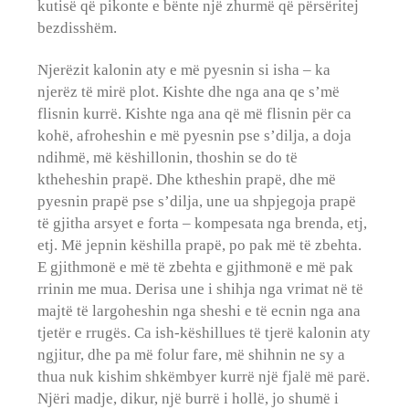
kutisë që pikonte e bënte një zhurmë që përsëritej
bezdisshëm.
Njerëzit kalonin aty e më pyesnin si isha – ka
njerëz të mirë plot. Kishte dhe nga ana qe s’më
flisnin kurrë. Kishte nga ana që më flisnin për ca
kohë, afroheshin e më pyesnin pse s’dilja, a doja
ndihmë, më këshillonin, thoshin se do të
ktheheshin prapë. Dhe ktheshin prapë, dhe më
pyesnin prapë pse s’dilja, une ua shpjegoja prapë
të gjitha arsyet e forta – kompesata nga brenda, etj,
etj. Më jepnin këshilla prapë, po pak më të zbehta.
E gjithmonë e më të zbehta e gjithmonë e më pak
rrinin me mua. Derisa une i shihja nga vrimat në të
majtë të largoheshin nga sheshi e të ecnin nga ana
tjetër e rrugës. Ca ish-këshillues të tjerë kalonin aty
ngjitur, dhe pa më folur fare, më shihnin ne sy a
thua nuk kishim shkëmbyer kurrë një fjalë më parë.
Njëri madje, dikur, një burrë i hollë, jo shumë i