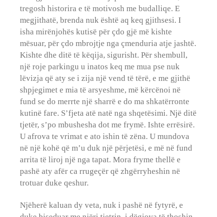
tregosh historira e të motivosh me budalliqe. E
megjithatë, brenda nuk është aq keq gjithsesi. I
isha mirënjohës kutisë për çdo gjë më kishte
mësuar, për çdo mbrojtje nga çmenduria atje jashtë.
Kishte dhe ditë të këqija, sigurisht. Për shembull,
një roje parkingu u inatos keq me mua pse nuk
lëvizja që aty se i zija një vend të tërë, e me gjithë
shpjegimet e mia të arsyeshme, më kërcënoi në
fund se do merrte një sharrë e do ma shkatërronte
kutinë fare. S’fjeta atë natë nga shqetësimi. Një ditë
tjetër, s’po mbushesha dot me frymë. Ishte errësirë.
U afrova te vrimat e ato ishin të zëna. U mundova
në një kohë që m’u duk një përjetësi, e më në fund
arrita të liroj një nga tapat. Mora fryme thellë e
pashë aty afër ca rrugeçër që zhgërryheshin në
trotuar duke qeshur.
Njëherë kaluan dy veta, nuk i pashë në fytyrë, e
duke biseduar me njëri tjetrin, i dëgjova të thoshin