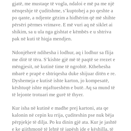
gjatë, me mustaqe të vogla, ndaloi e më pa me një
nënqeshje të çuditshme, s’kuptohej a po qeshte a
po qante, a ndjente gëzim a hidhërim që më shihte
përsëri përmes vrimave. E më vuri aq në siklet ai
shikim, sa u ula nga gishtat e këmbës e u shtriva
pak në kuti të hiqja mendjen.
Ndonjëherë ndihesha i lodhur, aq i lodhur sa flija
me ditë të tëra. S’kishte gjë më të paqtë se rrezet e
mëngjesit, në kutinë time të ngrohtë. Kthehesha
mbarë e prapë e shtriqesha duke shijuar ditën e re.
Dyshemeja e kutisë ishte karton, jo kompesatë,
kështuqë ishte mjaftueshëm e butë. Aq sa mund të
të lejonte trotuari me gurë të thyer.
Kur isha në kutinë e madhe prej kartoni, ata qe
kalonin në cepin ku rrija, çuditeshin pse nuk bëja
përpjekje të dilja. Po ku dinin gjë ata. Kur je jashtë
e ke gjithmonë të lehtë të japësh ide e këshilla, të