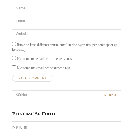
*Name
*
Email
*
Website
Ruaje në këtë shfletues emrin, email-in dhe sajtin tim, për herën tjetër që
komentoj.
Njoftomë me email për komentet vijuese.
Njoftomë me email për postimet e reja.
Kërko
për:
Postime Së Fundi
Në Kuti