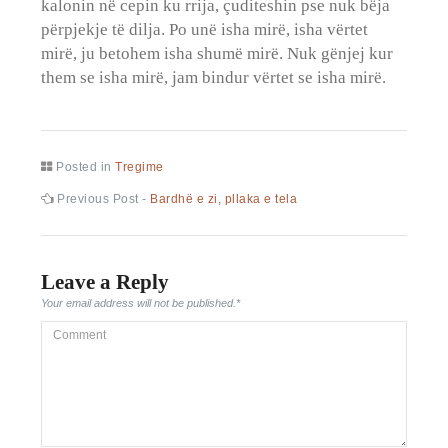
kalonin në cepin ku rrija, çuditeshin pse nuk bëja
përpjekje të dilja. Po unë isha mirë, isha vërtet
mirë, ju betohem isha shumë mirë. Nuk gënjej kur
them se isha mirë, jam bindur vërtet se isha mirë.
Posted in
Tregime
Lëvizje
Previous
Previous Post -
Bardhë e zi, pllaka e tela
post:
te
postimet
Leave a Reply
Your email address will not be published.
*
Comment