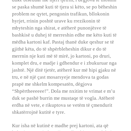
se paska shumë kuti të tjera si këto, se po bëheshin
problem ne qytet, pengonin trafikun, bllokonin
hyrjet, rrinin poshtë urave ku rrezikonin të
mbyteshin nga shirat, e atëherë punonjësve të
bashkisë u duhej të merreshin edhe me këto kuti të
mëdha kartoni kaf. Pastaj thanë duke qeshur se të
gjithë këta, do të shpërbleheshin dikur e do të
merrnin nje kuti më të mirë, jo kartoni, po druri,
komplet dru, e madje i gdhendur e i zbukuruar nga
jashtë. Një ditë tjetër, atëherë kur më hipi gjaku në
tru, e në një çast mosarsyeje mendova ta godas
prapë me shkelm kompesatën, dëgjova
“Shpërtheeeeee!”. Dola me nxitim te vrimat e m’u
duk se pashë burrin me mustaqe të vogla. Atëherë
erdha në vete, e rikuptova se vetëm të çmendurit
shkatërrojnë kutitë e tyre.
Kur isha në kutinë e madhe prej kartoni, ata që